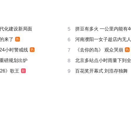
5
代化建设新局面
拼豆有多火 一公里内能有4
6
的来了
河南濮阳一女子趁店内无
热
7
24小时警戒线
《去你的岛》 观众哭崩
热
热
8
重磅规划出炉
北京多站点小时雨量下到
9
26》歌王
百花奖开幕式 刘浩存独舞
新