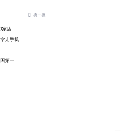

换一换
0家店
人拿走手机
全国第一