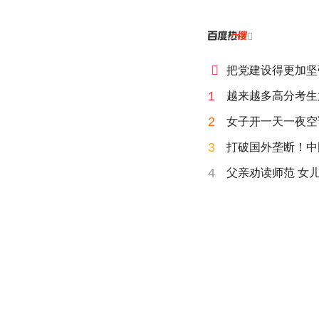


把党建设得更加坚
1
越来越多高分考生
2
女子开一天一夜空
3
打破国外垄断！中
4
父亲劝读师范 女