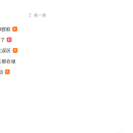

换一换
I授权
热
来了
新
大误区
热
天都在做
信
热