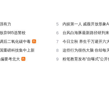
5
强有力
内娱第一人 戚薇开放形象A
6
放弃985选警校
台风白海豚最新路径研判
7
调后二氧化碳中毒
今日立秋 养生千万避开六
热
8
国重磅科技集中上新
这些行为很伤大脑 你却每
9
儿偏要考北大
粉笔教育发布“自曝式”公开
热