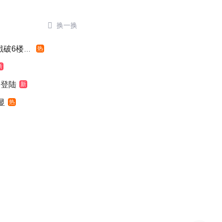

换一换
6楼窗户
热
新
次登陆
新
显
热
病