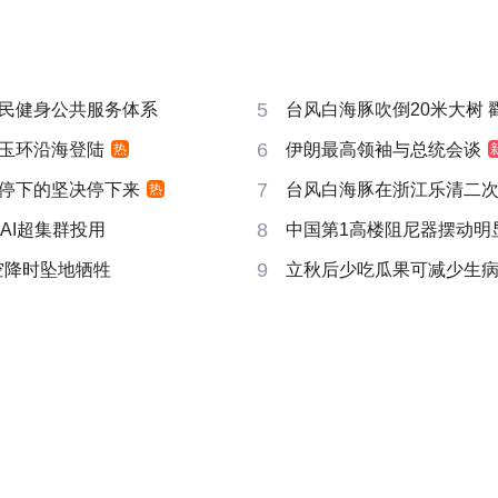
5
民健身公共服务体系
台风白海豚吹倒20米大树 戳破
6
玉环沿海登陆
伊朗最高领袖与总统会谈
热
7
停下的坚决停下来
台风白海豚在浙江乐清二
热
8
AI超集群投用
中国第1高楼阻尼器摆动明
9
空降时坠地牺牲
立秋后少吃瓜果可减少生